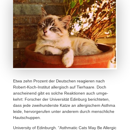
Etwa zehn Prozent der Deut­schen reagieren nach
Robert-Koch-Institut aller­gisch auf Tier­haare. Doch
anschei­nend gibt es solche Reak­tionen auch umge­
kehrt: Forscher der Univer­sität Edin­burg berich­teten,
dass jede zwei­hun­derste Katze an aller­gi­schem Asthma
leide, hervor­ge­rufen unter anderem durch mensch­liche
Hautschuppen.
Univer­sity of Edin­burgh. “Asth­matic Cats May Be Allergic