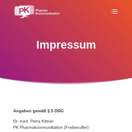
Impressum
Angaben gemäß § 5 DDG
Dr. med. Petra Kittner
PK Phar­ma­kom­mu­ni­ka­tion (Frei­be­rufler)