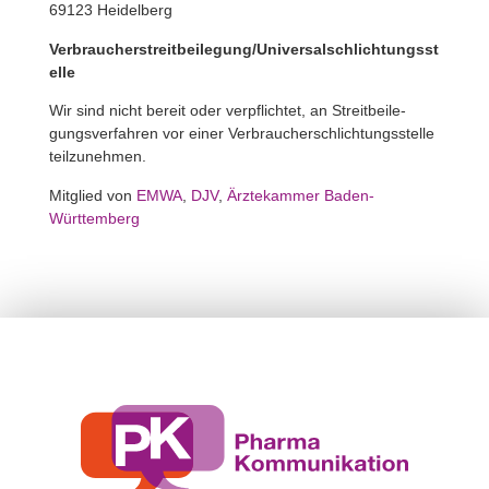
69123 Heidel­berg
Verbraucherstreitbeilegung/Universalschlichtungsst
elle
Wir sind nicht bereit oder verpflichtet, an Streit­bei­le­
gungs­ver­fahren vor einer Verbrau­cher­schlich­tungs­stelle
teilzunehmen.
Mitglied von
EMWA
,
DJV
,
Ärzte­kammer Baden-
Württemberg