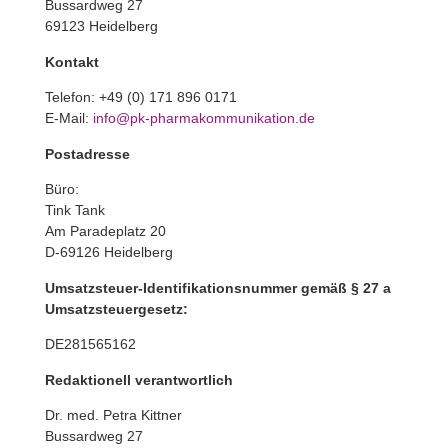
Bussardweg 27
69123 Heidel­berg
Kontakt
Telefon: +49 (0) 171 896 0171
E‑Mail:
info@pk-pharmakommunikation.de
Post­adresse
Büro:
Tink Tank
Am Para­de­platz 20
D‑69126 Heidel­berg
Umsatz­steuer-Iden­ti­fi­ka­ti­ons­nummer gemäß § 27 a
Umsatzsteuergesetz:
DE281565162
Redak­tio­nell verantwortlich
Dr. med. Petra Kittner
Bussardweg 27