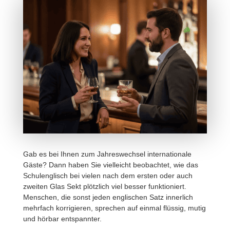
Gab es bei Ihnen zum Jahres­wechsel inter­na­tio­nale
Gäste? Dann haben Sie viel­leicht beob­achtet, wie das
Schul­eng­lisch bei vielen nach dem ersten oder auch
zweiten Glas Sekt plötz­lich viel besser funk­tio­niert.
Menschen, die sonst jeden engli­schen Satz inner­lich
mehr­fach korri­gieren, spre­chen auf einmal flüssig, mutig
und hörbar entspannter.