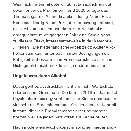
Was nach Party­an­ek­dote klingt, ist tatsäch­lich ein gut
doku­men­tiertes Phänomen – und 2025 erregte das
Thema sogar die Aufmerk­sam­keit des Ig-Nobel-Prize-
Komi­tees: Der Ig Nobel Prize, der Forschung prämiert,
die „erst zum Lachen und dann zum Nach­denken“
anregt, ehrte im vergan­genen Jahr eine Studie genau
zu diesem Effekt, inter­es­san­ter­weise in der Kate­gorie
„Frieden“. Die nieder­län­di­sche Arbeit zeigt: Akuter Alko­
hol­konsum kann unter bestimmten Bedin­gungen die
Fähig­keit verbes­sern, eine Fremd­sprache zu spre­chen.
Nicht gefühlt, nicht anek­do­tisch, sondern messbar.
Unge­hemmt durch Alkohol
Dabei geht es ausdrück­lich nicht um mehr Wort­schatz
oder bessere Gram­matik. Die bereits 2018 im Journal of
Psycho­phar­ma­co­logy veröf­fent­lichte Studie unter­suchte
viel­mehr die Sprech­hem­mung. Also jene innere Kontroll­
in­stanz, die viele Fremd­spra­chen­lerner perma­nent
bremst, weil sie jeden Satz vorab auf Fehler prüfen.
Nach mode­ratem Alko­hol­konsum spra­chen nieder­län­di­