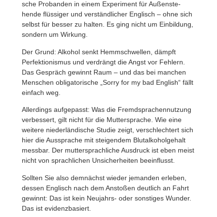
sche Probanden in einem Expe­ri­ment für Außen­ste­
hende flüs­siger und verständ­li­cher Englisch – ohne sich
selbst für besser zu halten. Es ging nicht um Einbil­dung,
sondern um Wirkung.
Der Grund: Alkohol senkt Hemm­schwellen, dämpft
Perfek­tio­nismus und verdrängt die Angst vor Fehlern.
Das Gespräch gewinnt Raum – und das bei manchen
Menschen obli­ga­to­ri­sche „Sorry for my bad English“ fällt
einfach weg.
Aller­dings aufge­passt: Was die Fremd­spra­chen­nut­zung
verbes­sert, gilt nicht für die Mutter­sprache. Wie eine
weitere nieder­län­di­sche Studie zeigt, verschlech­tert sich
hier die Aussprache mit stei­gendem Blut­al­ko­hol­ge­halt
messbar. Der mutter­sprach­liche Ausdruck ist eben meist
nicht von sprach­li­chen Unsi­cher­heiten beeinflusst.
Sollten Sie also demnächst wieder jemanden erleben,
dessen Englisch nach dem Anstoßen deut­lich an Fahrt
gewinnt: Das ist kein Neujahrs- oder sons­tiges Wunder.
Das ist evidenzbasiert.