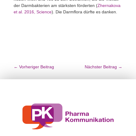
der Darm­bak­te­rien am stärksten förderten (
Zher­na­kova
et al. 2016, Science
). Die Darm­flora dürfte es danken.
←
Vorheriger Beitrag
Nächster Beitrag
→