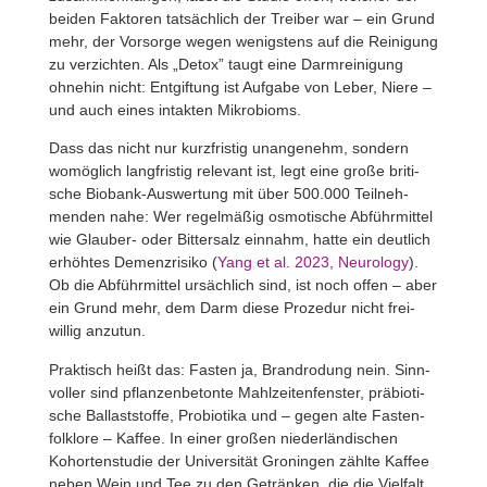
beiden Faktoren tatsäch­lich der Treiber war – ein Grund
mehr, der Vorsorge wegen wenigs­tens auf die Reini­gung
zu verzichten. Als „Detox” taugt eine Darm­rei­ni­gung
ohnehin nicht: Entgif­tung ist Aufgabe von Leber, Niere –
und auch eines intakten Mikrobioms.
Dass das nicht nur kurz­fristig unan­ge­nehm, sondern
womög­lich lang­fristig rele­vant ist, legt eine große briti­
sche Biobank-Auswer­tung mit über 500.000 Teil­neh­
menden nahe: Wer regel­mäßig osmo­ti­sche Abführ­mittel
wie Glauber- oder Bitter­salz einnahm, hatte ein deut­lich
erhöhtes Demenz­ri­siko (
Yang et al. 2023, Neuro­logy
).
Ob die Abführ­mittel ursäch­lich sind, ist noch offen – aber
ein Grund mehr, dem Darm diese Prozedur nicht frei­
willig anzutun.
Prak­tisch heißt das: Fasten ja, Brand­ro­dung nein. Sinn­
voller sind pflan­zen­be­tonte Mahl­zei­ten­fenster, präbio­ti­
sche Ballast­stoffe, Probio­tika und – gegen alte Fasten­
folk­lore – Kaffee. In einer großen nieder­län­di­schen
Kohor­ten­studie der Univer­sität Groningen zählte Kaffee
neben Wein und Tee zu den Getränken, die die Viel­falt