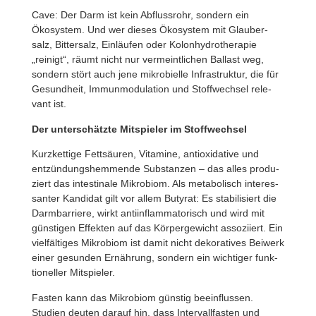
Cave: Der Darm ist kein Abfluss­rohr, sondern ein
Ökosystem. Und wer dieses Ökosystem mit Glau­ber­
salz, Bitter­salz, Einläufen oder Kolon­hy­dro­the­rapie
„reinigt“, räumt nicht nur vermeint­li­chen Ballast weg,
sondern stört auch jene mikro­bielle Infra­struktur, die für
Gesund­heit, Immun­mo­du­la­tion und Stoff­wechsel rele­
vant ist.
Der unter­schätzte Mitspieler im Stoffwechsel
Kurz­ket­tige Fett­säuren, Vitamine, anti­oxi­da­tive und
entzün­dungs­hem­mende Substanzen – das alles produ­
ziert das intesti­nale Mikro­biom. Als meta­bo­lisch inter­es­
santer Kandidat gilt vor allem Butyrat: Es stabi­li­siert die
Darm­bar­riere, wirkt anti­in­flamm­a­to­risch und wird mit
güns­tigen Effekten auf das Körper­ge­wicht asso­zi­iert. Ein
viel­fäl­tiges Mikro­biom ist damit nicht deko­ra­tives Beiwerk
einer gesunden Ernäh­rung, sondern ein wich­tiger funk­
tio­neller Mitspieler.
Fasten kann das Mikro­biom günstig beein­flussen.
Studien deuten darauf hin, dass Inter­vall­fasten und