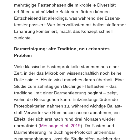
mehr­tä­gige Fasten­phasen die mikro­bielle Diver­sität
erhöhen und nütz­liche Bakte­rien fördern können.
Entschei­dend ist aller­dings, was während der Essens­
fenster passiert: Wer Inter­vall­fasten mit ballast­stoff­armer
Ernäh­rung kombi­niert, macht das Konzept schnell
zunichte.
Darm­rei­ni­gung: alte Tradi­tion, neu erkanntes
Problem
Viele klas­si­sche Fasten­pro­to­kolle stammen aus einer
Zeit, in der das Mikro­biom wissen­schaft­lich noch keine
Rolle spielte. Heute wirkt manches daran über­holt. Eine
Studie zum zehn­tä­gigen Buch­inger-Heil­fasten – das
tradi­tio­nell mit einer Darm­ent­lee­rung beginnt – zeigt,
wohin die Reise gehen kann: Entzün­dungs­för­dernde
Prote­ob­ak­te­rien nahmen zu, während wich­tige Ballast­
stoff-Verwerter wie Rumi­no­coc­caceae abnahmen, ein
Effekt, der sich erst nach rund drei Monaten wieder
norma­li­siert (
Mesnage et al. 2019
). Da Fasten und
Darm­ent­lee­rung im Buch­inger-Proto­koll untrennbar
zusam­men­hängen, lässt die Studie offen, welcher der