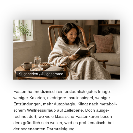
KI-generiert / AI-generated
Fasten hat medi­zi­nisch ein erstaun­lich gutes Image:
weniger Kalo­rien, nied­ri­gere Insu­lin­spiegel, weniger
Entzün­dungen, mehr Auto­phagie. Klingt nach meta­bo­li­
schem Well­nessur­laub auf Zell­ebene. Doch ausge­
rechnet dort, wo viele klas­si­sche Fasten­kuren beson­
ders gründ­lich sein wollen, wird es proble­ma­tisch: bei
der soge­nannten Darmreinigung.