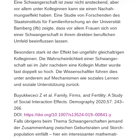
Eine Schwan­ger­schaft ist zwar nicht anste­ckend, aber
vor allem unter Kolle­ginnen kann sie einen Nach­ah­
mungs­ef­fekt haben. Eine Studie von Forschenden des
Staats­in­sti­tuts für Fami­li­en­for­schung an der Univer­sität
Bamberg (ifb) zeigte, dass vor allem Frauen sich von
einer Schwan­ger­schaft in ihrem direkten beruf­li­chen
Umfeld beein­flussen lassen.
Beson­ders stark ist der Effekt bei unge­fähr gleich­alt­rigen
Kolle­ginnen. Die Wahr­schein­lich­keit einer Schwan­ger­
schaft sei im Jahr nachdem eine Kollegin Mutter wurde
fast doppelt so hoch. Die Wissen­schaftler führen dies
unter anderem auf Mecha­nismen wie soziales Lernen
und soziale Unter­stüt­zung zurück.
Buyukkececi Z et al. Family, Firms, and Ferti­lity: A Study
of Social Inter­ac­tion Effects. Demo­graphy 2020;57: 243–
266.
DOI:
https://doi.org/10.1007/s13524-019–00841‑y
Falls übri­gens beim Thema Schwan­ger­schaften jemand
der Zusam­men­hang zwischen Geburts­raten und Storch­
po­pu­la­tion einfällt – hier ein inter­es­santer mathe­ma­ti­