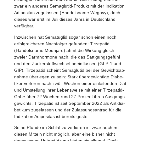
zwar ein anderes Semaglutid-Produkt mit der Indi­ka­tion
Adipo­sitas zuge­lassen (Handels­name Wegovy), doch
dieses war erst im Juli dieses Jahrs in Deutsch­land
verfügbar.
Inzwi­schen hat Sema­tu­glid sogar schon einen noch
erfolg­rei­cheren Nach­folger gefunden: Tirze­patid
(Handels­name Moun­jaro) ahmt die Wirkung gleich
zweier Darm­hor­mone nach, die das Sätti­gungs­ge­fühl
und den Zucker­stoff­wechsel beein­flussen (GLP‑1 und
GIP). Tirze­patid scheint Semaglutid bei der Gewichts­ab­
nahme über­legen zu sein: Stark über­ge­wich­tige Diabe­
tiker verloren nach zwölf Wochen einer einlei­tenden Diät
und Umstel­lung ihrer Lebens­weise mit einer Tirze­patid-
Gabe über 72 Wochen rund 27 Prozent ihres Ausgangs­
ge­wichts. Tirze­patid ist seit September 2022 als Anti­dia­
be­tikum zuge­lassen und der Zulas­sungs­an­trag für die
Indi­ka­tion Adipo­sitas ist bereits gestellt.
Seine Pfunde im Schlaf zu verlieren ist zwar auch mit
diesen Mitteln nicht möglich, aber eine bisher nicht
dage­we­sene Unter­stüt­zung bieten sie allemal. Doch