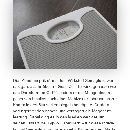
Die „Abnehmspritze“ mit dem Wirk­stoff Semaglutid war
das ganze Jahr über im Gespräch. Er wirkt genauso wie
das Darm­hormon GLP‑1, indem er die Menge des frei­
ge­setzten Insu­lins nach einer Mahl­zeit erhöht und so zur
Kontrolle des Blut­zu­cker­spie­gels beiträgt. Außerdem
verrin­gert er den Appetit und verzö­gert die Magen­ent­
lee­rung. Dabei ging es in den Medien weniger um
seinen Einsatz bei Typ-2-Diabe­ti­kern – für diese Indi­ka­
tion ist Semaglutid in Europa seit 2018 unter dem Medi­