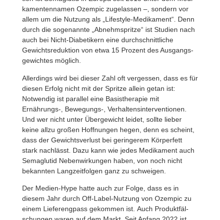
ka­men­ten­namen Ozempic zuge­lassen –, sondern vor
allem um die Nutzung als „Life­style-Medi­ka­ment“. Denn
durch die soge­nannte „Abnehmspritze“ ist Studien nach
auch bei Nicht-Diabe­ti­kern eine durch­schnitt­liche
Gewichts­re­duk­tion von etwa 15 Prozent des Ausgangs­
ge­wichtes möglich.
Aller­dings wird bei dieser Zahl oft vergessen, dass es für
diesen Erfolg nicht mit der Spritze allein getan ist:
Notwendig ist parallel eine Basis­the­rapie mit
Ernährungs‑, Bewegungs‑, Verhal­tens­in­ter­ven­tionen.
Und wer nicht unter Über­ge­wicht leidet, sollte lieber
keine allzu großen Hoff­nungen hegen, denn es scheint,
dass der Gewichts­ver­lust bei gerin­gerem Körper­fett
stark nach­lässt. Dazu kann wie jedes Medi­ka­ment auch
Semaglutid Neben­wir­kungen haben, von noch nicht
bekannten Lang­zeit­folgen ganz zu schweigen.
Der Medien-Hype hatte auch zur Folge, dass es in
diesem Jahr durch Off-Label-Nutzung von Ozempic zu
einem Liefer­eng­pass gekommen ist. Auch Produkt­fäl­
schungen waren auf dem Markt. Seit Anfang 2022 ist